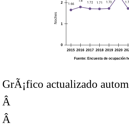
GrÃ¡fico actualizado auto
Â
Â