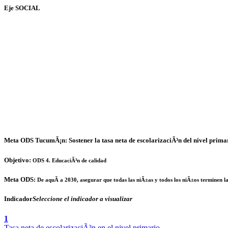
Eje
SOCIAL
Meta ODS TucumÃ¡n: Sostener la tasa neta de escolarizaciÃ³n del nivel prim
Objetivo:
ODS 4. EducaciÃ³n de calidad
Meta ODS:
De aquÃ­ a 2030, asegurar que todas las niÃ±as y todos los niÃ±os terminen la
Indicador
Seleccione el indicador a visualizar
1
Tasa neta de escolarizaciÃ³n en el nivel primario