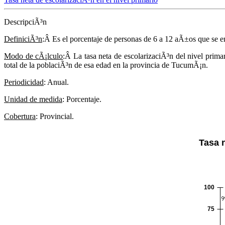
DescripciÃ³n
DefiniciÃ³n
:Â Es el porcentaje de personas de 6 a 12 aÃ±os que se e
Modo de cÃ¡lculo
:Â La tasa neta de escolarizaciÃ³n del nivel primar
total de la poblaciÃ³n de esa edad en la provincia de TucumÃ¡n.
Periodicidad
: Anual.
Unidad de medida
: Porcentaje.
Cobertura
: Provincial.